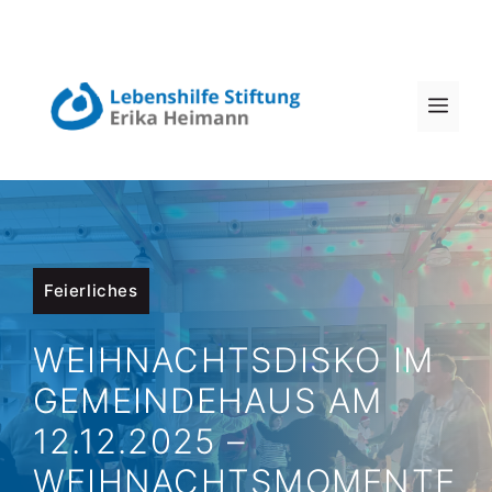
Zum
Inhalt
MEN
springen
Feierliches
WEIHNACHTSDISKO IM
GEMEINDEHAUS AM
12.12.2025 –
WEIHNACHTSMOMENTE