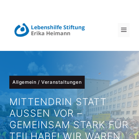
Zum
Inhalt
MEN
springen
Allgemein
/
Veranstaltungen
MITTENDRIN STATT
AUSSEN VOR – G
EMEINSAM STARK FÜR T
EILHABE! WIR WAREN L