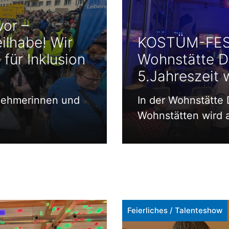
vor –
ilhabe! Wir
KOSTÜM-FEST
 für Inklusion
Wohnstätte D
5.Jahreszeit 
nehmerinnen und
In der Wohnstätte
Wohnstätten wird 
Feierliches
/
Talenteshow