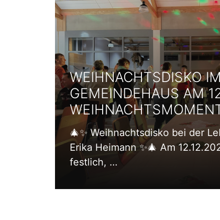
WEIHNACHTSDISKO I
GEMEINDEHAUS AM 12.
WEIHNACHTSMOMENTE
🎄✨ Weihnachtsdisko bei der Leb
Erika Heimann ✨🎄 Am 12.12.20
festlich, …