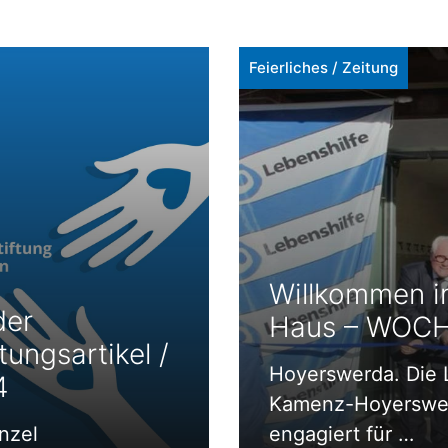
Feierliches
/
Zeitung
Willkommen i
der
Haus – WOCH
ungsartikel /
Hoyerswerda. Die 
4
Kamenz-Hoyerswerd
nzel
engagiert für …