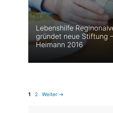
Lebenshilfe Reginonalv
gründet neue Stiftung –
Heimann 2016
Seite
Seite
1
2
Weiter
→