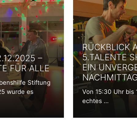
RÜCKBLICK 
M
5.TALENTE S
12.2025 –
EIN UNVERG
 FÜR ALLE
NACHMITTAG
enshilfe Stiftung
25 wurde es
Von 15:30 Uhr bis 
echtes …